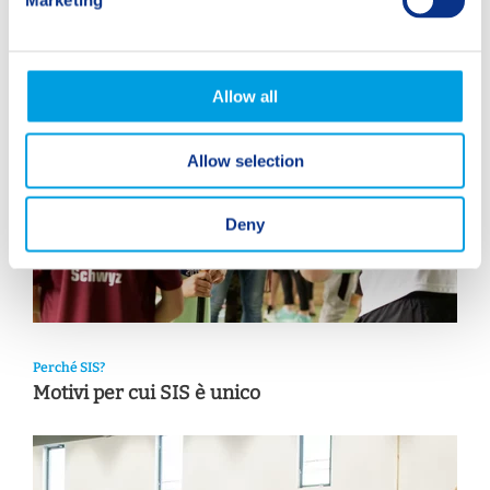
Marketing
l
e
c
t
Allow all
i
o
Allow selection
n
Deny
Perché SIS?
Motivi per cui SIS è unico