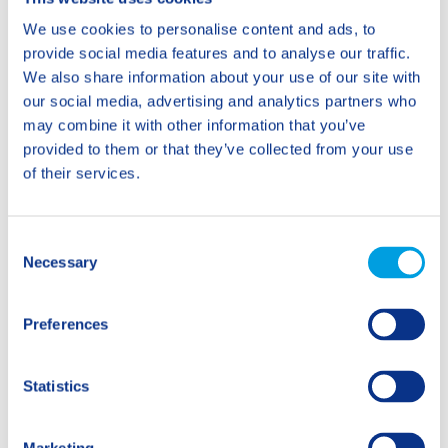
We use cookies to personalise content and ads, to
provide social media features and to analyse our traffic.
We also share information about your use of our site with
our social media, advertising and analytics partners who
may combine it with other information that you’ve
provided to them or that they’ve collected from your use
of their services.
C
Wasiliki Kuster, Betreuerin und Mitarbeitende
Necessary
o
Mittagstisch, SIS Männedorf-Zürich
n
s
Preferences
e
Publiziert in der emphaSIS Schweiz, 2024
n
t
Statistics
Potrebbe interessarti anche
S
e