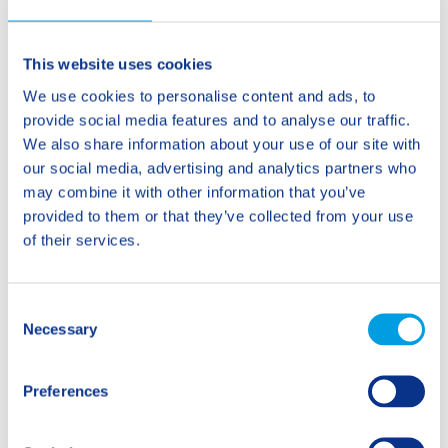
This website uses cookies
Testimonianze
We use cookies to personalise content and ads, to
La giornata tipo di...
provide social media features and to analyse our traffic.
We also share information about your use of our site with
our social media, advertising and analytics partners who
may combine it with other information that you’ve
provided to them or that they’ve collected from your use
of their services.
C
Necessary
o
n
s
Preferences
e
n
Posizioni aperte