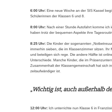
6:00 Uhr:
Eine neue Woche an der SIS Kassel beginn
Schülerinnen der Klassen 6 und 8.
8:00 Uhr:
Nach einer Stunde Autofahrt komme ich in 
haben trotz der bequemen Aspekte ihre Tagesrouti
8:25 Uhr:
Die Kinder der sogenannten „Notbetreuun
immerhin sieben, die im Klassenzimmer sitzen. Ihr M
und beteiligen sich rege. Die andere Hälfte ist onli
Unterschiede. Manche Kinder, die im Präsenzunterri
Zusammenhalt der Klassengemeinschaft hat sich in d
zeitaufwändiger ist.
„
Wichtig ist, auch außerhalb d
12:00 Uhr:
Ich unterrichte nun Klasse 6 in Französ