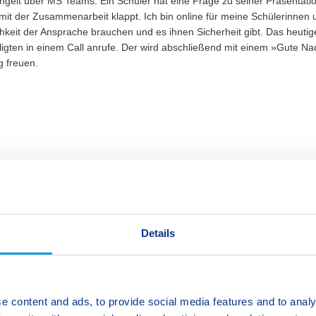
ingelt über MS Teams: Ein Schüler hat eine Frage zu seiner Präsentati
mit der Zusammenarbeit klappt. Ich bin online für meine Schülerinnen
ichkeit der Ansprache brauchen und es ihnen Sicherheit gibt. Das heuti
iligten in einem Call anrufe. Der wird abschließend mit einem »Gute N
g freuen.
Details
e content and ads, to provide social media features and to analy