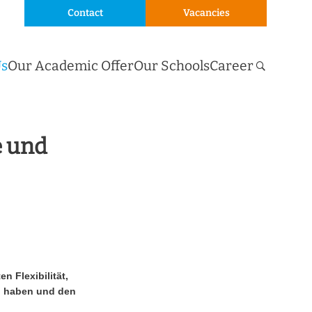
Contact
Vacancies
Us
Our Academic Offer
Our Schools
Career
e und
 Flexibilität,
zu haben und den