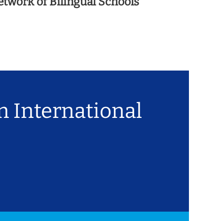
twork of Bilingual Schools
n International