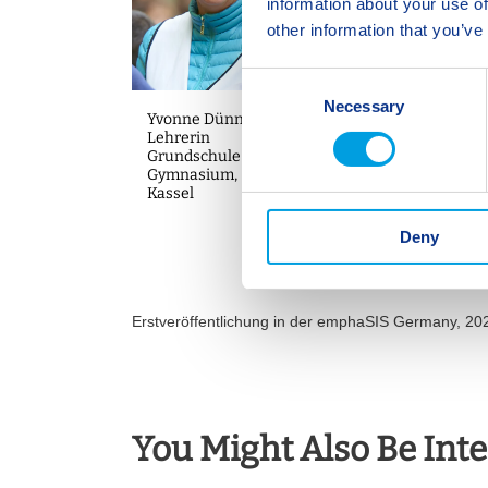
information about your use of
other information that you’ve
C
Necessary
o
Yvonne Dünnebier,
n
Lehrerin
Grundschule und
s
Gymnasium, SIS
e
Kassel
n
Deny
t
S
e
l
Erstveröffentlichung in der emphaSIS Germany, 20
e
c
t
i
You Might Also Be Inte
o
n