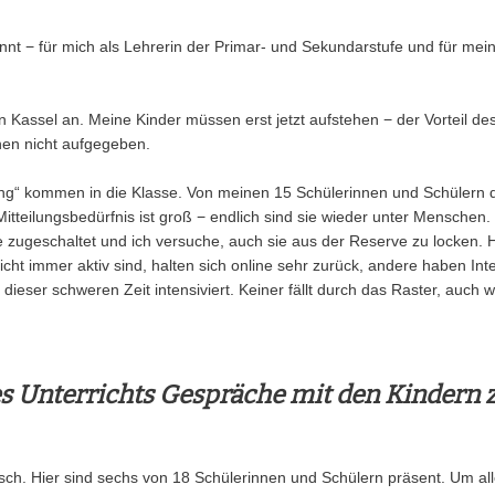
t − für mich als Lehrerin der Primar- und Sekundarstufe und für mein
Kassel an. Meine Kinder müssen erst jetzt aufstehen − der Vorteil des
nen nicht aufgegeben.
g“ kommen in die Klasse. Von meinen 15 Schülerinnen und Schülern d
itteilungsbedürfnis ist groß − endlich sind sie wieder unter Menschen. 
ne zugeschaltet und ich versuche, auch sie aus der Reserve zu locken. H
cht immer aktiv sind, halten sich online sehr zurück, andere haben In
ieser schweren Zeit intensiviert. Keiner fällt durch das Raster, auc
es Unterrichts Gespräche mit den Kindern z
isch. Hier sind sechs von 18 Schülerinnen und Schülern präsent. Um all